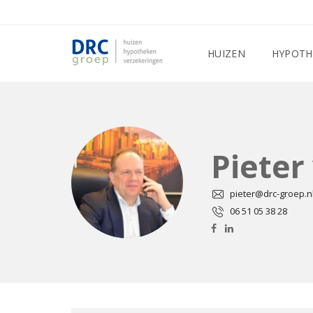
HUIZEN
HYPOTH
Piete
pieter@drc-groep.n
06 51 05 38 28