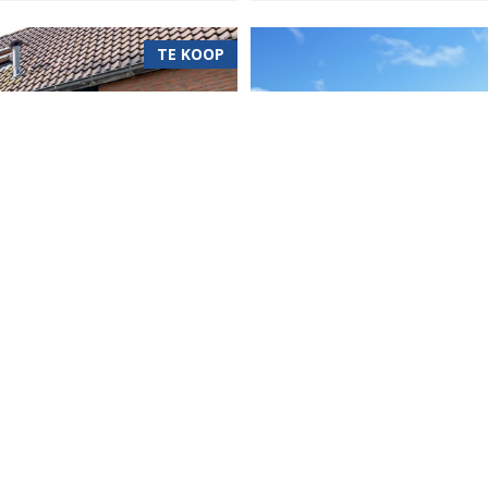
TE KOOP
se
Kievitstraat 66 
Kievitstraat 66, Geldrop, Ned