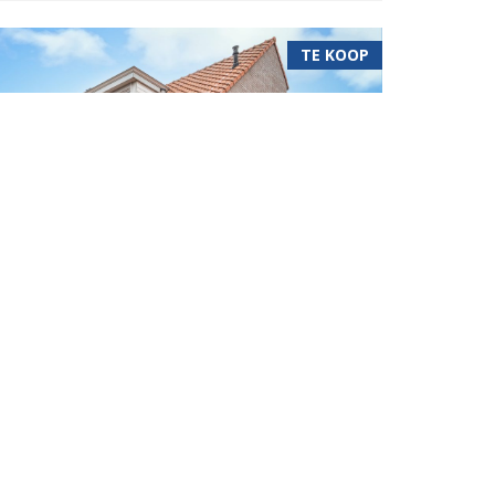
TE KOOP
Geldrop
erland