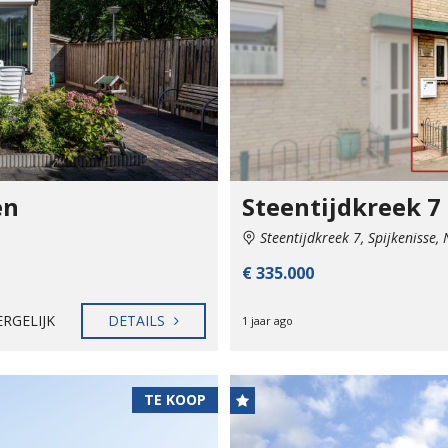
en
Steentijdkreek 7
Steentijdkreek 7, Spijkenisse,
€ 335.000
ERGELIJK
DETAILS
1 jaar ago
TE KOOP